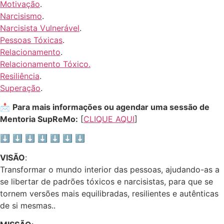
Motivação
.
Narcisismo
.
Narcisista Vulnerável
.
Pessoas Tóxicas
.
Relacionamento
.
Relacionamento Tóxico.
Resiliência
.
Superação
.
📩
Para mais informações ou agendar uma sessão de
Mentoria SupReMo:
[
CLIQUE AQUI
]
⬇️ ⬇️ ⬇️ ⬇️ ⬇️ ⬇️ ⬇️
VISÃO
:
Transformar o mundo interior das pessoas, ajudando-as a
se libertar de padrões tóxicos e narcisistas, para que se
tornem versões mais equilibradas, resilientes e autênticas
de si mesmas..