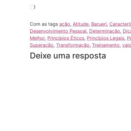
Com as tags
ação
,
Atitude
,
Barueri
,
Caracterí
Desenvolvimento Pessoal
,
Determinação
,
Dic
Melhor
,
Princípios Éticos
,
Princípios Legais
,
P
Superação
,
Transformação
,
Treinamento
,
val
Deixe uma resposta