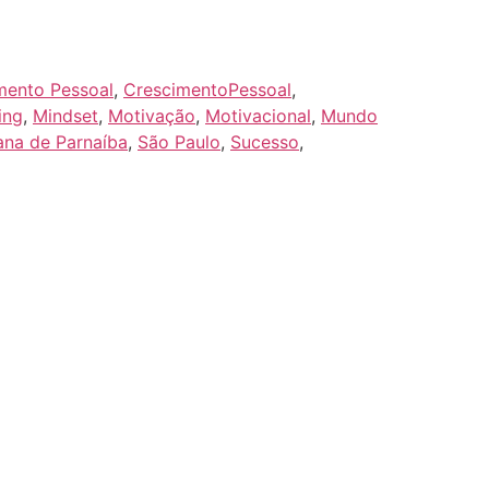
mento Pessoal
,
CrescimentoPessoal
,
ing
,
Mindset
,
Motivação
,
Motivacional
,
Mundo
ana de Parnaíba
,
São Paulo
,
Sucesso
,