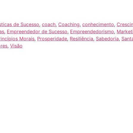
sticas de Sucesso
,
coach
,
Coaching
,
conhecimento
,
Cresci
as
,
Empreendedor de Sucesso
,
Empreendedorismo
,
Market
rincípios Morais
,
Prosperidade
,
Resiliência
,
Sabedoria
,
Sant
ores
,
Visão