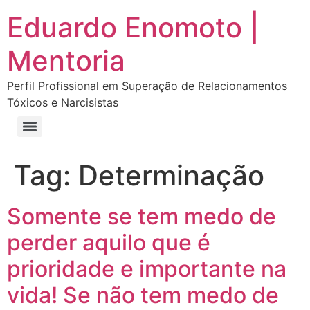
Eduardo Enomoto |
Mentoria
Perfil Profissional em Superação de Relacionamentos
Tóxicos e Narcisistas
Curso “Eu Amo Haters: Transforme Críticas em Força e Supere Relações Tóxicas”
Curso “Livre do Narcisismo: O Guia Completo para Recuperação e Autoestima”
E-book Grátis “Como Identificar uma Pessoa Narcisista – Exemplos de Situações Tóxicas no Dia a Dia”
E-book “Pare de Procurar: Prepare-se Para o Amor que Você Merece”
Tag:
Determinação
Somente se tem medo de
perder aquilo que é
prioridade e importante na
vida! Se não tem medo de