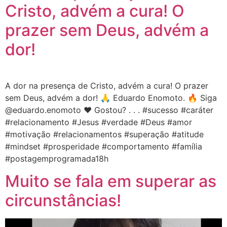
Cristo, advém a cura! O
prazer sem Deus, advém a
dor!
A dor na presença de Cristo, advém a cura! O prazer
sem Deus, advém a dor! 🙏 Eduardo Enomoto. 🔥 Siga
@eduardo.enomoto ❤️ Gostou? . . . #sucesso #caráter
#relacionamento #Jesus #verdade #Deus #amor
#motivação #relacionamentos #superação #atitude
#mindset #prosperidade #comportamento #família
#postagemprogramada18h
Muito se fala em superar as
circunstâncias!