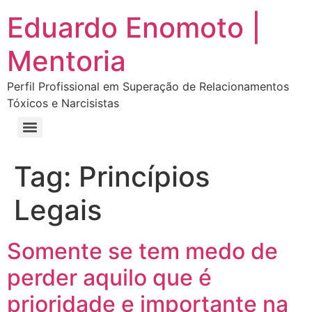
Eduardo Enomoto |
Mentoria
Perfil Profissional em Superação de Relacionamentos
Tóxicos e Narcisistas
Curso “Eu Amo Haters: Transforme Críticas em Força e Supere Relações Tóxicas”
Curso “Livre do Narcisismo: O Guia Completo para Recuperação e Autoestima”
E-book Grátis “Como Identificar uma Pessoa Narcisista – Exemplos de Situações Tóxicas no Dia a Dia”
E-book “Pare de Procurar: Prepare-se Para o Amor que Você Merece”
Tag:
Princípios
Legais
Somente se tem medo de
perder aquilo que é
prioridade e importante na