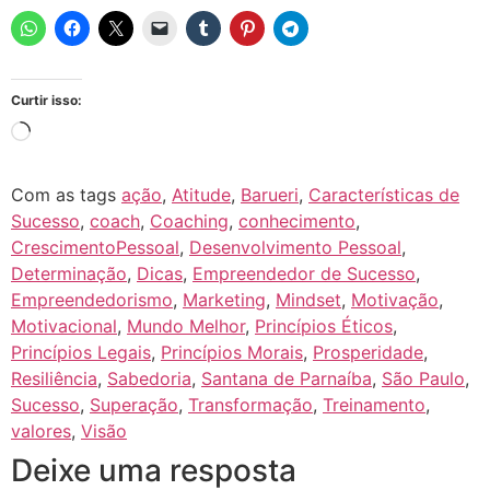
Curtir isso:
Com as tags
ação
,
Atitude
,
Barueri
,
Características de
Sucesso
,
coach
,
Coaching
,
conhecimento
,
CrescimentoPessoal
,
Desenvolvimento Pessoal
,
Determinação
,
Dicas
,
Empreendedor de Sucesso
,
Empreendedorismo
,
Marketing
,
Mindset
,
Motivação
,
Motivacional
,
Mundo Melhor
,
Princípios Éticos
,
Princípios Legais
,
Princípios Morais
,
Prosperidade
,
Resiliência
,
Sabedoria
,
Santana de Parnaíba
,
São Paulo
,
Sucesso
,
Superação
,
Transformação
,
Treinamento
,
valores
,
Visão
Deixe uma resposta