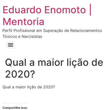
Eduardo Enomoto |
Mentoria
Perfil Profissional em Superação de Relacionamentos
Tóxicos e Narcisistas
Curso “Eu Amo Haters: Transforme Críticas em Força e Supere Relações Tóxicas”
Curso “Livre do Narcisismo: O Guia Completo para Recuperação e Autoestima”
E-book Grátis “Como Identificar uma Pessoa Narcisista – Exemplos de Situações Tóxicas no Dia a Dia”
E-book “Pare de Procurar: Prepare-se Para o Amor que Você Merece”
Qual a maior lição de
2020?
Qual a maior lição de 2020?
Compartilhe isso: