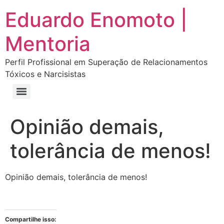
Eduardo Enomoto |
Mentoria
Perfil Profissional em Superação de Relacionamentos
Tóxicos e Narcisistas
Curso “Eu Amo Haters: Transforme Críticas em Força e Supere Relações Tóxicas”
Curso “Livre do Narcisismo: O Guia Completo para Recuperação e Autoestima”
E-book Grátis “Como Identificar uma Pessoa Narcisista – Exemplos de Situações Tóxicas no Dia a Dia”
E-book “Pare de Procurar: Prepare-se Para o Amor que Você Merece”
Opinião demais,
tolerância de menos!
Opinião demais, tolerância de menos!
Compartilhe isso: