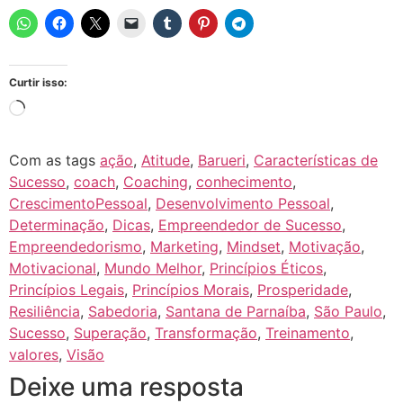
Curtir isso:
Com as tags
ação
,
Atitude
,
Barueri
,
Características de
Sucesso
,
coach
,
Coaching
,
conhecimento
,
CrescimentoPessoal
,
Desenvolvimento Pessoal
,
Determinação
,
Dicas
,
Empreendedor de Sucesso
,
Empreendedorismo
,
Marketing
,
Mindset
,
Motivação
,
Motivacional
,
Mundo Melhor
,
Princípios Éticos
,
Princípios Legais
,
Princípios Morais
,
Prosperidade
,
Resiliência
,
Sabedoria
,
Santana de Parnaíba
,
São Paulo
,
Sucesso
,
Superação
,
Transformação
,
Treinamento
,
valores
,
Visão
Deixe uma resposta