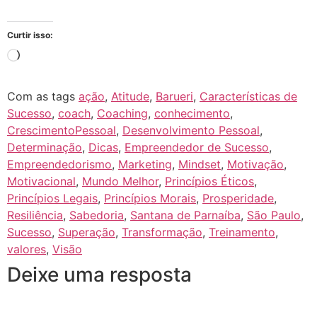
Curtir isso:
Com as tags
ação
,
Atitude
,
Barueri
,
Características de
Sucesso
,
coach
,
Coaching
,
conhecimento
,
CrescimentoPessoal
,
Desenvolvimento Pessoal
,
Determinação
,
Dicas
,
Empreendedor de Sucesso
,
Empreendedorismo
,
Marketing
,
Mindset
,
Motivação
,
Motivacional
,
Mundo Melhor
,
Princípios Éticos
,
Princípios Legais
,
Princípios Morais
,
Prosperidade
,
Resiliência
,
Sabedoria
,
Santana de Parnaíba
,
São Paulo
,
Sucesso
,
Superação
,
Transformação
,
Treinamento
,
valores
,
Visão
Deixe uma resposta