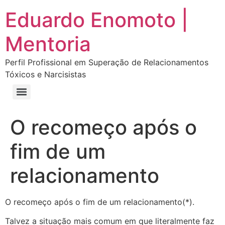
Eduardo Enomoto |
Mentoria
Perfil Profissional em Superação de Relacionamentos
Tóxicos e Narcisistas
Curso “Eu Amo Haters: Transforme Críticas em Força e Supere Relações Tóxicas”
Curso “Livre do Narcisismo: O Guia Completo para Recuperação e Autoestima”
E-book Grátis “Como Identificar uma Pessoa Narcisista – Exemplos de Situações Tóxicas no Dia a Dia”
E-book “Pare de Procurar: Prepare-se Para o Amor que Você Merece”
O recomeço após o
fim de um
relacionamento
O recomeço após o fim de um relacionamento(*).
Talvez a situação mais comum em que literalmente faz