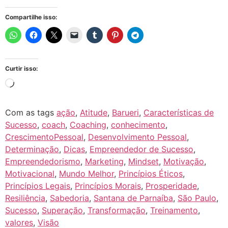
Compartilhe isso:
Curtir isso:
Com as tags
ação
,
Atitude
,
Barueri
,
Características de
Sucesso
,
coach
,
Coaching
,
conhecimento
,
CrescimentoPessoal
,
Desenvolvimento Pessoal
,
Determinação
,
Dicas
,
Empreendedor de Sucesso
,
Empreendedorismo
,
Marketing
,
Mindset
,
Motivação
,
Motivacional
,
Mundo Melhor
,
Princípios Éticos
,
Princípios Legais
,
Princípios Morais
,
Prosperidade
,
Resiliência
,
Sabedoria
,
Santana de Parnaíba
,
São Paulo
,
Sucesso
,
Superação
,
Transformação
,
Treinamento
,
valores
,
Visão