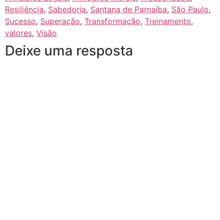
Resiliência
,
Sabedoria
,
Santana de Parnaíba
,
São Paulo
,
Sucesso
,
Superação
,
Transformação
,
Treinamento
,
valores
,
Visão
Deixe uma resposta