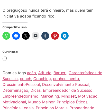
O preguiçoso nunca terá dinheiro, mas quem tem
iniciativa acaba ficando rico.
Compartilhe isso:
Curtir isso:
Com as tags
ação
,
Atitude
,
Barueri
,
Características de
Sucesso
,
coach
,
Coaching
,
conhecimento
,
CrescimentoPessoal
,
Desenvolvimento Pessoal
,
Determinação
,
Dicas
,
Empreendedor de Sucesso
,
Empreendedorismo
,
Marketing
,
Mindset
,
Motivação
,
Motivacional
,
Mundo Melhor
,
Princípios Éticos
,
Princípios Legais
,
Princípios Morais
,
Prosperidade
,