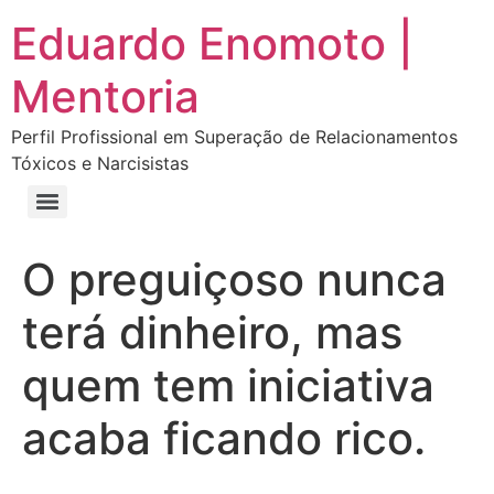
Eduardo Enomoto |
Mentoria
Perfil Profissional em Superação de Relacionamentos
Tóxicos e Narcisistas
Curso “Eu Amo Haters: Transforme Críticas em Força e Supere Relações Tóxicas”
Curso “Livre do Narcisismo: O Guia Completo para Recuperação e Autoestima”
E-book Grátis “Como Identificar uma Pessoa Narcisista – Exemplos de Situações Tóxicas no Dia a Dia”
E-book “Pare de Procurar: Prepare-se Para o Amor que Você Merece”
O preguiçoso nunca
terá dinheiro, mas
quem tem iniciativa
acaba ficando rico.