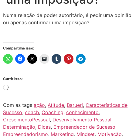
Numa relação de poder autoritário, é pedir uma opinião
ou apenas confirmar uma imposição?
Compartilhe isso:
Curtir isso:
Com as tags
ação
,
Atitude
,
Barueri
,
Características de
Sucesso
,
coach
,
Coaching
,
conhecimento
,
CrescimentoPessoal
,
Desenvolvimento Pessoal
,
Determinação
,
Dicas
,
Empreendedor de Sucesso
,
Empreendedorismo
,
Marketing
,
Mindset
,
Motivação
,