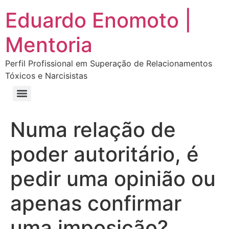
Eduardo Enomoto |
Mentoria
Perfil Profissional em Superação de Relacionamentos
Tóxicos e Narcisistas
Curso “Eu Amo Haters: Transforme Críticas em Força e Supere Relações Tóxicas”
Curso “Livre do Narcisismo: O Guia Completo para Recuperação e Autoestima”
E-book Grátis “Como Identificar uma Pessoa Narcisista – Exemplos de Situações Tóxicas no Dia a Dia”
E-book “Pare de Procurar: Prepare-se Para o Amor que Você Merece”
Numa relação de
poder autoritário, é
pedir uma opinião ou
apenas confirmar
uma imposição?