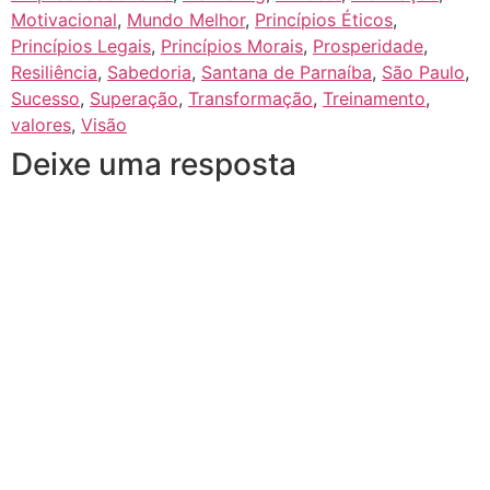
Motivacional
,
Mundo Melhor
,
Princípios Éticos
,
Princípios Legais
,
Princípios Morais
,
Prosperidade
,
Resiliência
,
Sabedoria
,
Santana de Parnaíba
,
São Paulo
,
Sucesso
,
Superação
,
Transformação
,
Treinamento
,
valores
,
Visão
Deixe uma resposta