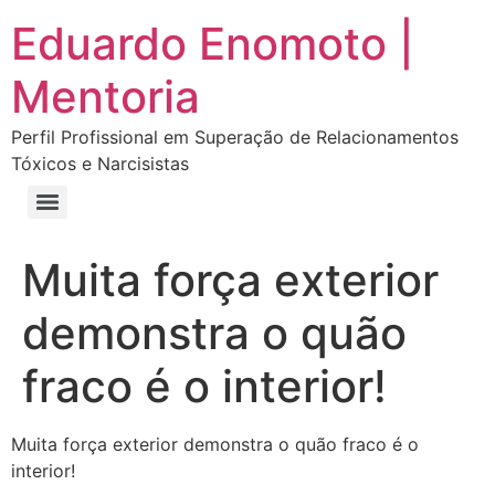
Eduardo Enomoto |
Mentoria
Perfil Profissional em Superação de Relacionamentos
Tóxicos e Narcisistas
Curso “Eu Amo Haters: Transforme Críticas em Força e Supere Relações Tóxicas”
Curso “Livre do Narcisismo: O Guia Completo para Recuperação e Autoestima”
E-book Grátis “Como Identificar uma Pessoa Narcisista – Exemplos de Situações Tóxicas no Dia a Dia”
E-book “Pare de Procurar: Prepare-se Para o Amor que Você Merece”
Muita força exterior
demonstra o quão
fraco é o interior!
Muita força exterior demonstra o quão fraco é o
interior!