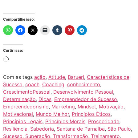
Compartilhe isso:
Curtir isso:
Com as tags
ação
,
Atitude
,
Barueri
,
Características de
Sucesso
,
coach
,
Coaching
,
conhecimento
,
CrescimentoPessoal
,
Desenvolvimento Pessoal
,
Determinação
,
Dicas
,
Empreendedor de Sucesso
,
Empreendedorismo
,
Marketing
,
Mindset
,
Motivação
,
Motivacional
,
Mundo Melhor
,
Princípios Éticos
,
Princípios Legais
,
Princípios Morais
,
Prosperidade
,
Resiliência
,
Sabedoria
,
Santana de Parnaíba
,
São Paulo
,
Sucesso
,
Superação
,
Transformação
,
Treinamento
,