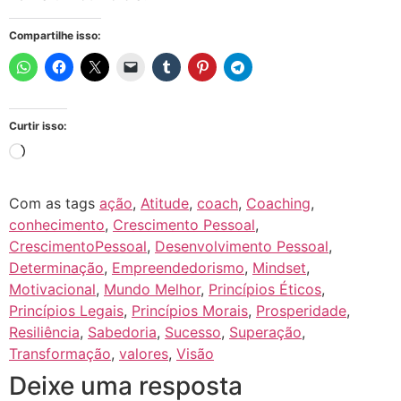
Compartilhe isso:
Curtir isso:
Com as tags
ação
,
Atitude
,
coach
,
Coaching
,
conhecimento
,
Crescimento Pessoal
,
CrescimentoPessoal
,
Desenvolvimento Pessoal
,
Determinação
,
Empreendedorismo
,
Mindset
,
Motivacional
,
Mundo Melhor
,
Princípios Éticos
,
Princípios Legais
,
Princípios Morais
,
Prosperidade
,
Resiliência
,
Sabedoria
,
Sucesso
,
Superação
,
Transformação
,
valores
,
Visão
Deixe uma resposta