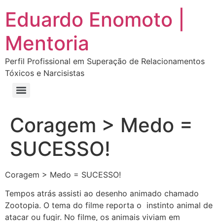
Eduardo Enomoto |
Mentoria
Perfil Profissional em Superação de Relacionamentos
Tóxicos e Narcisistas
Curso “Eu Amo Haters: Transforme Críticas em Força e Supere Relações Tóxicas”
Curso “Livre do Narcisismo: O Guia Completo para Recuperação e Autoestima”
E-book Grátis “Como Identificar uma Pessoa Narcisista – Exemplos de Situações Tóxicas no Dia a Dia”
E-book “Pare de Procurar: Prepare-se Para o Amor que Você Merece”
Coragem > Medo =
SUCESSO!
Coragem > Medo = SUCESSO!
Tempos atrás assisti ao desenho animado chamado
Zootopia. O tema do filme reporta o instinto animal de
atacar ou fugir. No filme, os animais viviam em