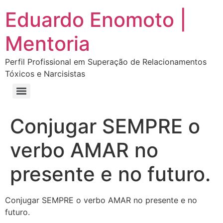
Eduardo Enomoto |
Mentoria
Perfil Profissional em Superação de Relacionamentos
Tóxicos e Narcisistas
Curso “Eu Amo Haters: Transforme Críticas em Força e Supere Relações Tóxicas”
Curso “Livre do Narcisismo: O Guia Completo para Recuperação e Autoestima”
E-book Grátis “Como Identificar uma Pessoa Narcisista – Exemplos de Situações Tóxicas no Dia a Dia”
E-book “Pare de Procurar: Prepare-se Para o Amor que Você Merece”
Conjugar SEMPRE o
verbo AMAR no
presente e no futuro.
Conjugar SEMPRE o verbo AMAR no presente e no
futuro.