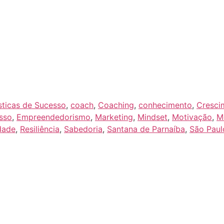
sticas de Sucesso
,
coach
,
Coaching
,
conhecimento
,
Cresci
sso
,
Empreendedorismo
,
Marketing
,
Mindset
,
Motivação
,
M
dade
,
Resiliência
,
Sabedoria
,
Santana de Parnaíba
,
São Paul