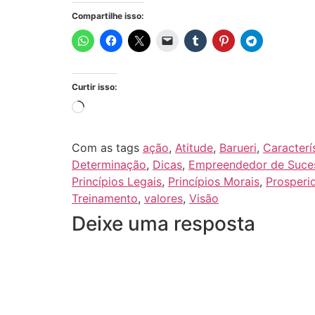
Compartilhe isso:
Curtir isso:
Com as tags
ação
,
Atitude
,
Barueri
,
Caracterí
Determinação
,
Dicas
,
Empreendedor de Suce
Princípios Legais
,
Princípios Morais
,
Prosperi
Treinamento
,
valores
,
Visão
Deixe uma resposta