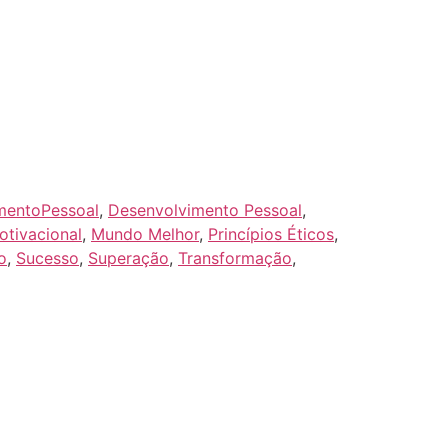
mentoPessoal
,
Desenvolvimento Pessoal
,
otivacional
,
Mundo Melhor
,
Princípios Éticos
,
o
,
Sucesso
,
Superação
,
Transformação
,