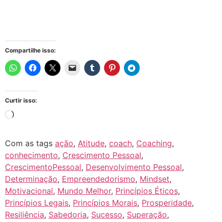
Compartilhe isso:
Curtir isso:
Com as tags
ação
,
Atitude
,
coach
,
Coaching
,
conhecimento
,
Crescimento Pessoal
,
CrescimentoPessoal
,
Desenvolvimento Pessoal
,
Determinação
,
Empreendedorismo
,
Mindset
,
Motivacional
,
Mundo Melhor
,
Princípios Éticos
,
Princípios Legais
,
Princípios Morais
,
Prosperidade
,
Resiliência
,
Sabedoria
,
Sucesso
,
Superação
,