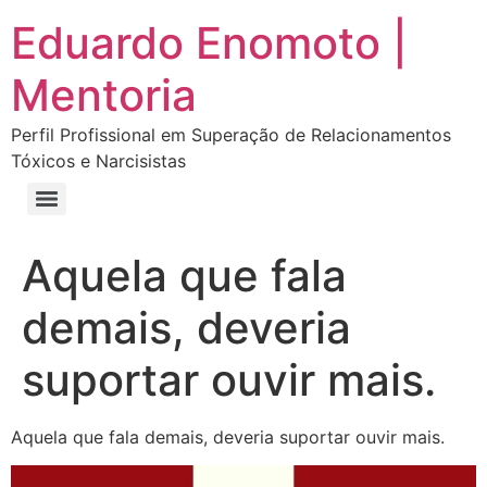
Eduardo Enomoto |
Mentoria
Perfil Profissional em Superação de Relacionamentos
Tóxicos e Narcisistas
Curso “Eu Amo Haters: Transforme Críticas em Força e Supere Relações Tóxicas”
Curso “Livre do Narcisismo: O Guia Completo para Recuperação e Autoestima”
E-book Grátis “Como Identificar uma Pessoa Narcisista – Exemplos de Situações Tóxicas no Dia a Dia”
E-book “Pare de Procurar: Prepare-se Para o Amor que Você Merece”
Aquela que fala
demais, deveria
suportar ouvir mais.
Aquela que fala demais, deveria suportar ouvir mais.