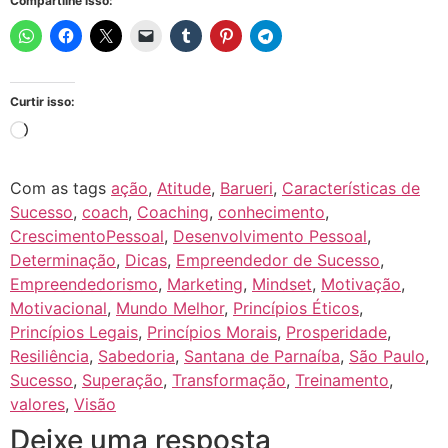
Compartilhe isso:
Curtir isso:
Com as tags
ação
,
Atitude
,
Barueri
,
Características de
Sucesso
,
coach
,
Coaching
,
conhecimento
,
CrescimentoPessoal
,
Desenvolvimento Pessoal
,
Determinação
,
Dicas
,
Empreendedor de Sucesso
,
Empreendedorismo
,
Marketing
,
Mindset
,
Motivação
,
Motivacional
,
Mundo Melhor
,
Princípios Éticos
,
Princípios Legais
,
Princípios Morais
,
Prosperidade
,
Resiliência
,
Sabedoria
,
Santana de Parnaíba
,
São Paulo
,
Sucesso
,
Superação
,
Transformação
,
Treinamento
,
valores
,
Visão
Deixe uma resposta