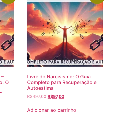
 –
Livre do Narcisismo: O Guia
o: O
Completo para Recuperação e
Autoestima
”
R$
497,00
R$
97,00
Adicionar ao carrinho