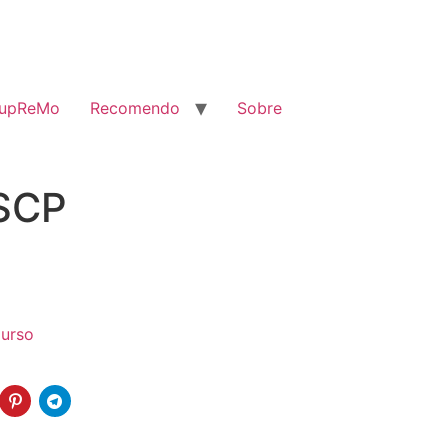
SupReMo
Recomendo
Sobre
SCP
urso