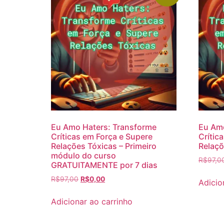
Eu Amo Haters: Transforme
Eu Amo
Críticas em Força e Supere
Crític
Relações Tóxicas – Primeiro
Relaçõ
módulo do curso
R$
97,0
GRATUITAMENTE por 7 dias
R$
97,00
R$
0,00
Adicio
Adicionar ao carrinho