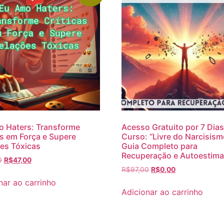
 Haters: Transforme
Acesso Gratuito por 7 Dias
as em Força e Supere
Curso: “Livre do Narcisism
es Tóxicas
Guia Completo para
Recuperação e Autoestima
0
R$
47,00
R$
97,00
R$
0,00
nar ao carrinho
Adicionar ao carrinho