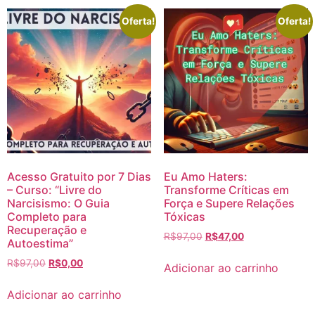
Oferta!
Oferta!
Acesso Gratuito por 7 Dias
Eu Amo Haters:
– Curso: “Livre do
Transforme Críticas em
Narcisismo: O Guia
Força e Supere Relações
Completo para
Tóxicas
Recuperação e
R$
97,00
R$
47,00
Autoestima”
R$
97,00
R$
0,00
Adicionar ao carrinho
Adicionar ao carrinho