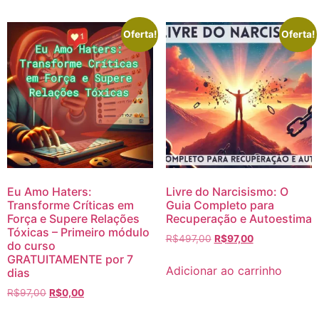
Oferta!
Oferta!
Eu Amo Haters:
Livre do Narcisismo: O
Transforme Críticas em
Guia Completo para
Força e Supere Relações
Recuperação e Autoestima
Tóxicas – Primeiro módulo
R$
497,00
R$
97,00
do curso
GRATUITAMENTE por 7
Adicionar ao carrinho
dias
R$
97,00
R$
0,00