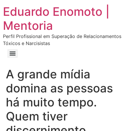
Eduardo Enomoto |
Mentoria
Perfil Profissional em Superação de Relacionamentos
Tóxicos e Narcisistas
Curso “Eu Amo Haters: Transforme Críticas em Força e Supere Relações Tóxicas”
Curso “Livre do Narcisismo: O Guia Completo para Recuperação e Autoestima”
E-book Grátis “Como Identificar uma Pessoa Narcisista – Exemplos de Situações Tóxicas no Dia a Dia”
E-book “Pare de Procurar: Prepare-se Para o Amor que Você Merece”
A grande mídia
domina as pessoas
há muito tempo.
Quem tiver
discernimento