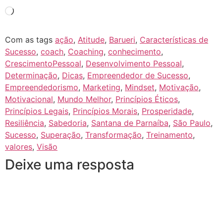
Com as tags
ação
,
Atitude
,
Barueri
,
Características de
Sucesso
,
coach
,
Coaching
,
conhecimento
,
CrescimentoPessoal
,
Desenvolvimento Pessoal
,
Determinação
,
Dicas
,
Empreendedor de Sucesso
,
Empreendedorismo
,
Marketing
,
Mindset
,
Motivação
,
Motivacional
,
Mundo Melhor
,
Princípios Éticos
,
Princípios Legais
,
Princípios Morais
,
Prosperidade
,
Resiliência
,
Sabedoria
,
Santana de Parnaíba
,
São Paulo
,
Sucesso
,
Superação
,
Transformação
,
Treinamento
,
valores
,
Visão
Deixe uma resposta