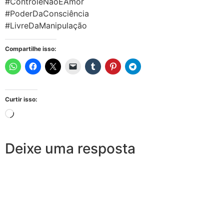
#ControleNãoÉAmor
#PoderDaConsciência
#LivreDaManipulação
Compartilhe isso:
Curtir isso:
Deixe uma resposta