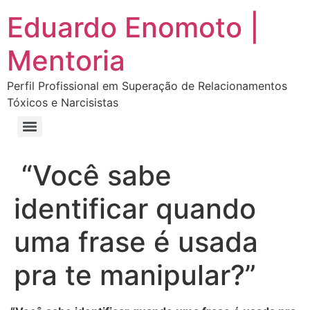
Eduardo Enomoto |
Mentoria
Perfil Profissional em Superação de Relacionamentos
Tóxicos e Narcisistas
Curso “Eu Amo Haters: Transforme Críticas em Força e Supere Relações Tóxicas”
Curso “Livre do Narcisismo: O Guia Completo para Recuperação e Autoestima”
E-book Grátis “Como Identificar uma Pessoa Narcisista – Exemplos de Situações Tóxicas no Dia a Dia”
E-book “Pare de Procurar: Prepare-se Para o Amor que Você Merece”
“Você sabe
identificar quando
uma frase é usada
pra te manipular?”