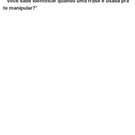
“Você sabe identificar quando uma frase é usada pra
te manipular?”