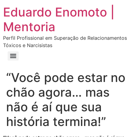
Eduardo Enomoto |
Mentoria
Perfil Profissional em Superação de Relacionamentos
Tóxicos e Narcisistas
Curso “Eu Amo Haters: Transforme Críticas em Força e Supere Relações Tóxicas”
Curso “Livre do Narcisismo: O Guia Completo para Recuperação e Autoestima”
E-book Grátis “Como Identificar uma Pessoa Narcisista – Exemplos de Situações Tóxicas no Dia a Dia”
E-book “Pare de Procurar: Prepare-se Para o Amor que Você Merece”
“Você pode estar no
chão agora… mas
não é aí que sua
história termina!”