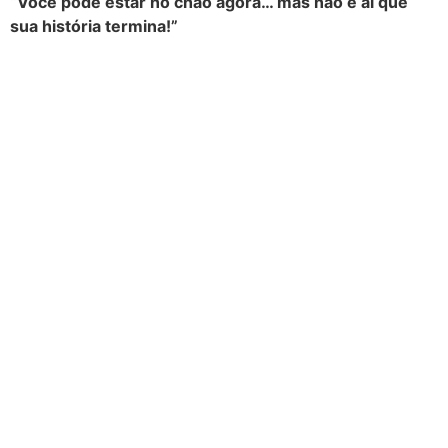
“Você pode estar no chão agora… mas não é aí que
sua história termina!”