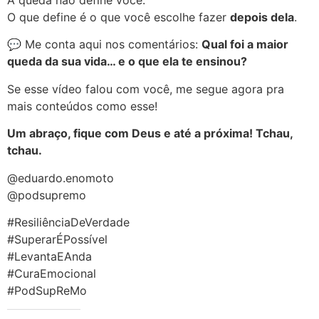
O que define é o que você escolhe fazer
depois dela
.
💬 Me conta aqui nos comentários:
Qual foi a maior
queda da sua vida… e o que ela te ensinou?
Se esse vídeo falou com você, me segue agora pra
mais conteúdos como esse!
Um abraço, fique com Deus e até a próxima! Tchau,
tchau.
@eduardo.enomoto
@podsupremo
#ResiliênciaDeVerdade
#SuperarÉPossível
#LevantaEAnda
#CuraEmocional
#PodSupReMo