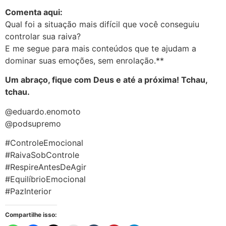
Comenta aqui:
Qual foi a situação mais difícil que você conseguiu
controlar sua raiva?
E me segue para mais conteúdos que te ajudam a
dominar suas emoções, sem enrolação.**
Um abraço, fique com Deus e até a próxima! Tchau,
tchau.
@eduardo.enomoto
@podsupremo
#ControleEmocional
#RaivaSobControle
#RespireAntesDeAgir
#EquilíbrioEmocional
#PazInterior
Compartilhe isso: