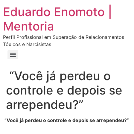
Eduardo Enomoto |
Mentoria
Perfil Profissional em Superação de Relacionamentos
Tóxicos e Narcisistas
Curso “Eu Amo Haters: Transforme Críticas em Força e Supere Relações Tóxicas”
Curso “Livre do Narcisismo: O Guia Completo para Recuperação e Autoestima”
E-book Grátis “Como Identificar uma Pessoa Narcisista – Exemplos de Situações Tóxicas no Dia a Dia”
E-book “Pare de Procurar: Prepare-se Para o Amor que Você Merece”
“Você já perdeu o
controle e depois se
arrependeu?”
“Você já perdeu o controle e depois se arrependeu?”