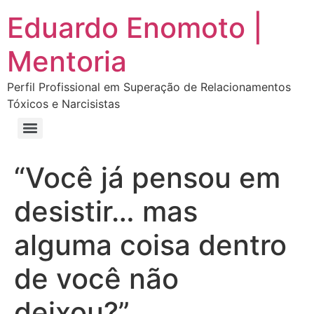
Eduardo Enomoto |
Mentoria
Perfil Profissional em Superação de Relacionamentos
Tóxicos e Narcisistas
Curso “Eu Amo Haters: Transforme Críticas em Força e Supere Relações Tóxicas”
Curso “Livre do Narcisismo: O Guia Completo para Recuperação e Autoestima”
E-book Grátis “Como Identificar uma Pessoa Narcisista – Exemplos de Situações Tóxicas no Dia a Dia”
E-book “Pare de Procurar: Prepare-se Para o Amor que Você Merece”
“Você já pensou em
desistir… mas
alguma coisa dentro
de você não
deixou?”