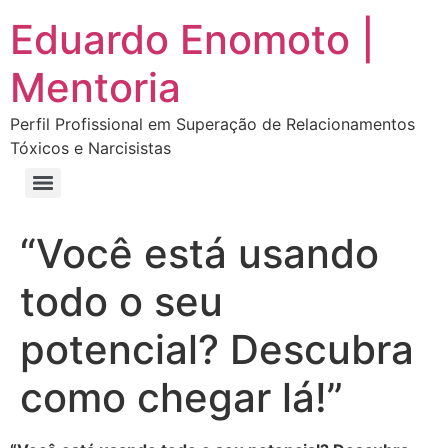
Eduardo Enomoto |
Mentoria
Perfil Profissional em Superação de Relacionamentos
Tóxicos e Narcisistas
Curso “Eu Amo Haters: Transforme Críticas em Força e Supere Relações Tóxicas”
Curso “Livre do Narcisismo: O Guia Completo para Recuperação e Autoestima”
E-book Grátis “Como Identificar uma Pessoa Narcisista – Exemplos de Situações Tóxicas no Dia a Dia”
E-book “Pare de Procurar: Prepare-se Para o Amor que Você Merece”
“Você está usando
todo o seu
potencial? Descubra
como chegar lá!”