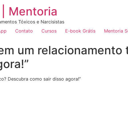
| Mentoria
amentos Tóxicos e Narcisistas
App
Contato
Cursos
E-book Grátis
Mentoria 
o em um relacionamento 
gora!”
ico? Descubra como sair disso agora!”