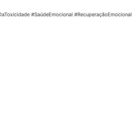
DaToxicidade #SaúdeEmocional #RecuperaçãoEmocional