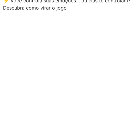
⚡ Você controla suas emoções… ou elas te controlam?
Descubra como virar o jogo