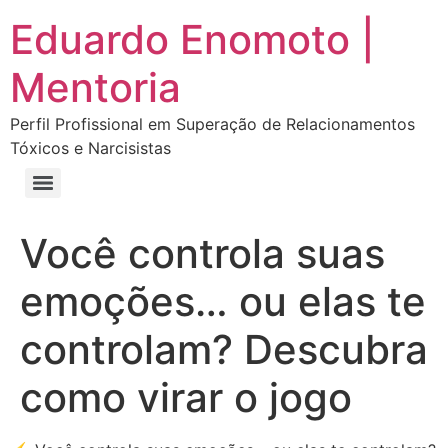
Eduardo Enomoto |
Mentoria
Perfil Profissional em Superação de Relacionamentos
Tóxicos e Narcisistas
Curso “Eu Amo Haters: Transforme Críticas em Força e Supere Relações Tóxicas”
Curso “Livre do Narcisismo: O Guia Completo para Recuperação e Autoestima”
E-book Grátis “Como Identificar uma Pessoa Narcisista – Exemplos de Situações Tóxicas no Dia a Dia”
E-book “Pare de Procurar: Prepare-se Para o Amor que Você Merece”
Você controla suas
emoções… ou elas te
controlam? Descubra
como virar o jogo