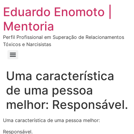
Eduardo Enomoto |
Mentoria
Perfil Profissional em Superação de Relacionamentos
Tóxicos e Narcisistas
Curso “Eu Amo Haters: Transforme Críticas em Força e Supere Relações Tóxicas”
Curso “Livre do Narcisismo: O Guia Completo para Recuperação e Autoestima”
E-book Grátis “Como Identificar uma Pessoa Narcisista – Exemplos de Situações Tóxicas no Dia a Dia”
E-book “Pare de Procurar: Prepare-se Para o Amor que Você Merece”
Uma característica
de uma pessoa
melhor: Responsável.
Uma característica de uma pessoa melhor:
Responsável.