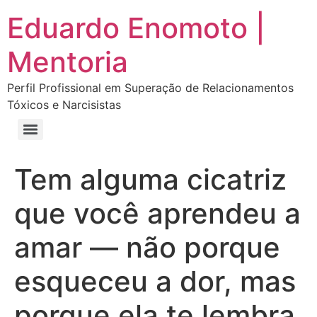
Eduardo Enomoto |
Mentoria
Perfil Profissional em Superação de Relacionamentos
Tóxicos e Narcisistas
Curso “Eu Amo Haters: Transforme Críticas em Força e Supere Relações Tóxicas”
Curso “Livre do Narcisismo: O Guia Completo para Recuperação e Autoestima”
E-book Grátis “Como Identificar uma Pessoa Narcisista – Exemplos de Situações Tóxicas no Dia a Dia”
E-book “Pare de Procurar: Prepare-se Para o Amor que Você Merece”
Tem alguma cicatriz
que você aprendeu a
amar — não porque
esqueceu a dor, mas
porque ela te lembra