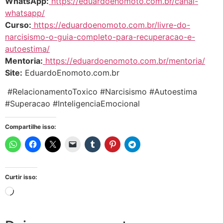
WhatsApp:
https://eduardoenomoto.com.br/canal-
whatsapp/
Curso:
https://eduardoenomoto.com.br/livre-do-
narcisismo-o-guia-completo-para-recuperacao-e-
autoestima/
Mentoria:
https://eduardoenomoto.com.br/mentoria/
Site:
EduardoEnomoto.com.br
#RelacionamentoToxico #Narcisismo #Autoestima
#Superacao #InteligenciaEmocional
Compartilhe isso:
Curtir isso: