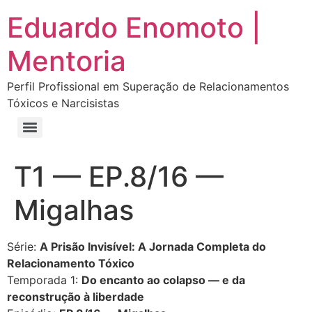
Eduardo Enomoto |
Mentoria
Perfil Profissional em Superação de Relacionamentos
Tóxicos e Narcisistas
Curso “Eu Amo Haters: Transforme Críticas em Força e Supere Relações Tóxicas”
Curso “Livre do Narcisismo: O Guia Completo para Recuperação e Autoestima”
E-book Grátis “Como Identificar uma Pessoa Narcisista – Exemplos de Situações Tóxicas no Dia a Dia”
E-book “Pare de Procurar: Prepare-se Para o Amor que Você Merece”
T1 — EP.8/16 —
Migalhas
Série:
A Prisão Invisível: A Jornada Completa do
Relacionamento Tóxico
Temporada 1:
Do encanto ao colapso — e da
reconstrução à liberdade