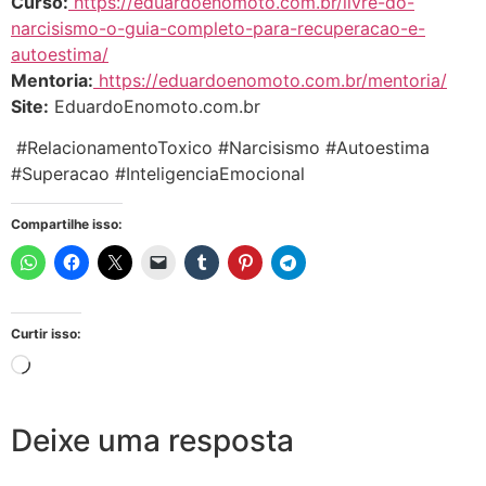
Curso:
https://eduardoenomoto.com.br/livre-do-
narcisismo-o-guia-completo-para-recuperacao-e-
autoestima/
Mentoria:
https://eduardoenomoto.com.br/mentoria/
Site:
EduardoEnomoto.com.br
#RelacionamentoToxico #Narcisismo #Autoestima
#Superacao #InteligenciaEmocional
Compartilhe isso:
Curtir isso:
Deixe uma resposta