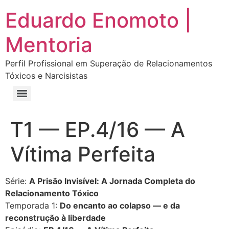
Eduardo Enomoto |
Mentoria
Perfil Profissional em Superação de Relacionamentos
Tóxicos e Narcisistas
Curso “Eu Amo Haters: Transforme Críticas em Força e Supere Relações Tóxicas”
Curso “Livre do Narcisismo: O Guia Completo para Recuperação e Autoestima”
E-book Grátis “Como Identificar uma Pessoa Narcisista – Exemplos de Situações Tóxicas no Dia a Dia”
E-book “Pare de Procurar: Prepare-se Para o Amor que Você Merece”
T1 — EP.4/16 — A
Vítima Perfeita
Série:
A Prisão Invisível: A Jornada Completa do
Relacionamento Tóxico
Temporada 1:
Do encanto ao colapso — e da
reconstrução à liberdade