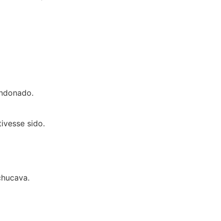
andonado.
ivesse sido.
chucava.