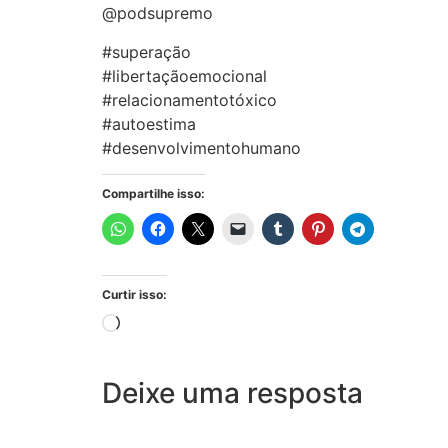
@podsupremo
#superação
#libertaçãoemocional
#relacionamentotóxico
#autoestima
#desenvolvimentohumano
Compartilhe isso:
Curtir isso:
Deixe uma resposta