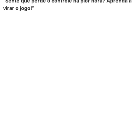
“Sente que perde o controle na pior hora? Aprenda a
virar o jogo!”