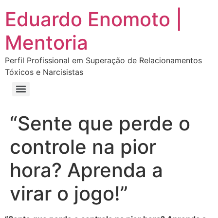
Eduardo Enomoto |
Mentoria
Perfil Profissional em Superação de Relacionamentos
Tóxicos e Narcisistas
Curso “Eu Amo Haters: Transforme Críticas em Força e Supere Relações Tóxicas”
Curso “Livre do Narcisismo: O Guia Completo para Recuperação e Autoestima”
E-book Grátis “Como Identificar uma Pessoa Narcisista – Exemplos de Situações Tóxicas no Dia a Dia”
E-book “Pare de Procurar: Prepare-se Para o Amor que Você Merece”
“Sente que perde o
controle na pior
hora? Aprenda a
virar o jogo!”