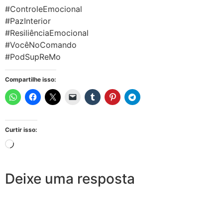
#ControleEmocional
#PazInterior
#ResiliênciaEmocional
#VocêNoComando
#PodSupReMo
Compartilhe isso:
Curtir isso:
Deixe uma resposta