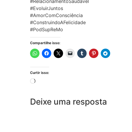
#RelacionamentoSaudável
#EvoluirJuntos
#AmorComConsciência
#ConstruindoAFelicidade
#PodSupReMo
Compartilhe isso:
Curtir isso:
Deixe uma resposta