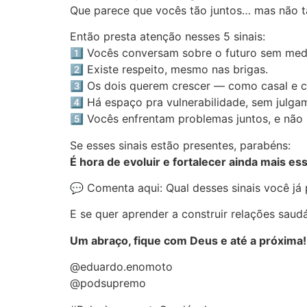
Que parece que vocês tão juntos… mas não 
Então presta atenção nesses 5 sinais:
1️⃣ Vocês conversam sobre o futuro sem med
2️⃣ Existe respeito, mesmo nas brigas.
3️⃣ Os dois querem crescer — como casal e c
4️⃣ Há espaço pra vulnerabilidade, sem julga
5️⃣ Vocês enfrentam problemas juntos, e não 
Se esses sinais estão presentes, parabéns:
É hora de evoluir e fortalecer ainda mais es
💬 Comenta aqui: Qual desses sinais você já
E se quer aprender a construir relações saud
Um abraço, fique com Deus e até a próxima!
@eduardo.enomoto
@podsupremo