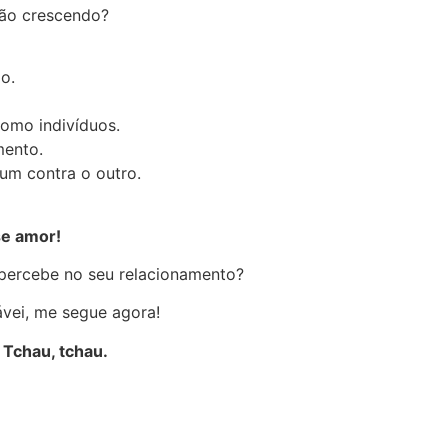
tão crescendo?
o.
omo indivíduos.
mento.
um contra o outro.
se amor!
 percebe no seu relacionamento?
ávei, me segue agora!
 Tchau, tchau.