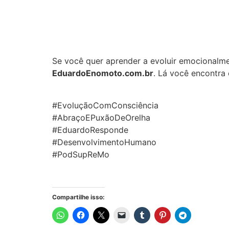
Se você quer aprender a evoluir emocionalme
EduardoEnomoto.com.br
. Lá você encontra
#EvoluçãoComConsciência
#AbraçoEPuxãoDeOrelha
#EduardoResponde
#DesenvolvimentoHumano
#PodSupReMo
Compartilhe isso: