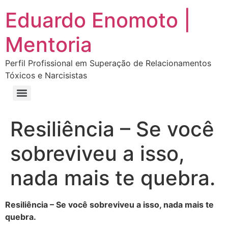
Eduardo Enomoto |
Mentoria
Perfil Profissional em Superação de Relacionamentos
Tóxicos e Narcisistas
Curso “Eu Amo Haters: Transforme Críticas em Força e Supere Relações Tóxicas”
Curso “Livre do Narcisismo: O Guia Completo para Recuperação e Autoestima”
E-book Grátis “Como Identificar uma Pessoa Narcisista – Exemplos de Situações Tóxicas no Dia a Dia”
E-book “Pare de Procurar: Prepare-se Para o Amor que Você Merece”
Resiliência – Se você
sobreviveu a isso,
nada mais te quebra.
Resiliência – Se você sobreviveu a isso, nada mais te
quebra.