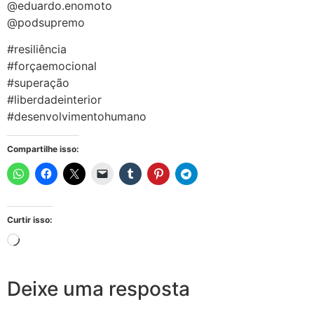
@eduardo.enomoto
@podsupremo
#resiliência
#forçaemocional
#superação
#liberdadeinterior
#desenvolvimentohumano
Compartilhe isso:
Curtir isso:
Deixe uma resposta