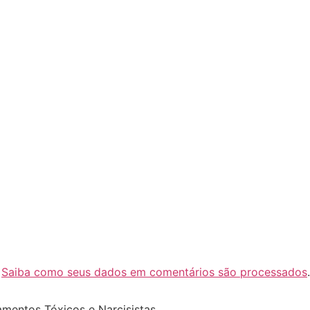
.
Saiba como seus dados em comentários são processados
.
amentos Tóxicos e Narcisistas