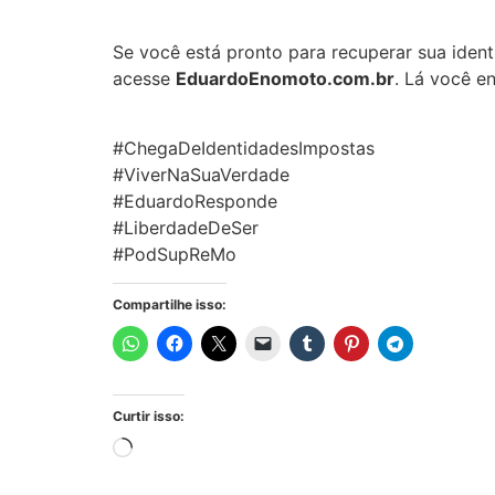
Se você está pronto para recuperar sua iden
acesse
EduardoEnomoto.com.br
. Lá você e
#ChegaDeIdentidadesImpostas
#ViverNaSuaVerdade
#EduardoResponde
#LiberdadeDeSer
#PodSupReMo
Compartilhe isso:
Curtir isso: