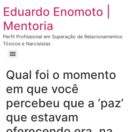
Eduardo Enomoto |
Mentoria
Perfil Profissional em Superação de Relacionamentos
Tóxicos e Narcisistas
Curso “Eu Amo Haters: Transforme Críticas em Força e Supere Relações Tóxicas”
Curso “Livre do Narcisismo: O Guia Completo para Recuperação e Autoestima”
E-book Grátis “Como Identificar uma Pessoa Narcisista – Exemplos de Situações Tóxicas no Dia a Dia”
E-book “Pare de Procurar: Prepare-se Para o Amor que Você Merece”
Qual foi o momento
em que você
percebeu que a ‘paz’
que estavam
oferecendo era, na