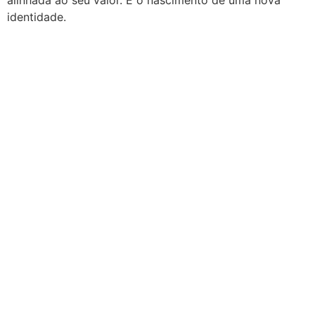
alinhada ao seu valor. É o nascimento de uma nova
identidade.