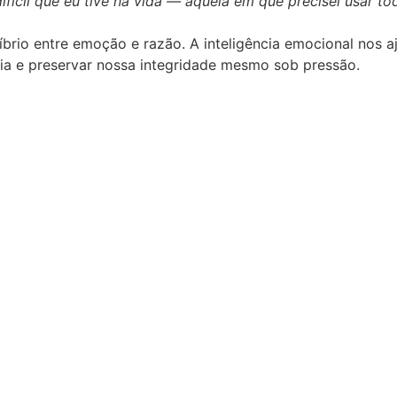
difícil que eu tive na vida — aquela em que precisei usar t
brio entre emoção e razão. A inteligência emocional nos a
cia e preservar nossa integridade mesmo sob pressão.