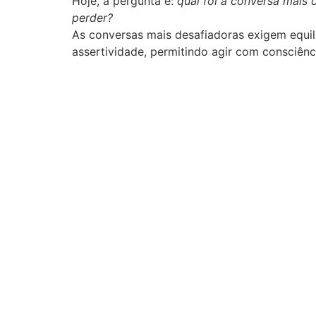
Hoje, a pergunta é:
qual foi a conversa mais 
perder?
As conversas mais desafiadoras exigem equilí
assertividade, permitindo agir com consciên