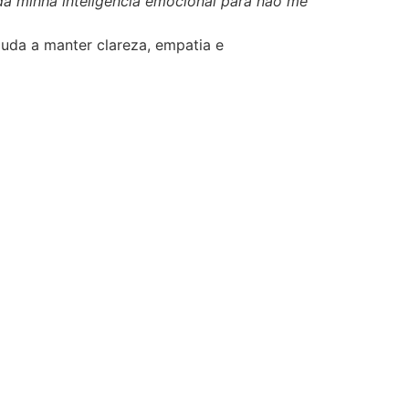
oda minha inteligência emocional para não me
juda a manter clareza, empatia e