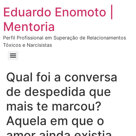
Eduardo Enomoto |
Mentoria
Perfil Profissional em Superação de Relacionamentos
Tóxicos e Narcisistas
Curso “Eu Amo Haters: Transforme Críticas em Força e Supere Relações Tóxicas”
Curso “Livre do Narcisismo: O Guia Completo para Recuperação e Autoestima”
E-book Grátis “Como Identificar uma Pessoa Narcisista – Exemplos de Situações Tóxicas no Dia a Dia”
E-book “Pare de Procurar: Prepare-se Para o Amor que Você Merece”
Qual foi a conversa
de despedida que
mais te marcou?
Aquela em que o
amor ainda existia,