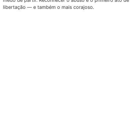
medo de partir. Reconhecer o abuso é o primeiro ato de
libertação — e também o mais corajoso.