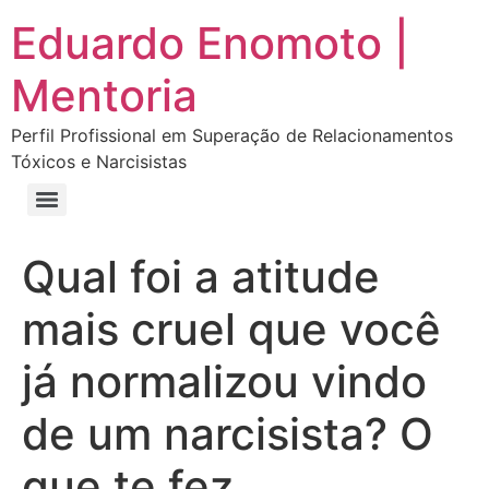
Eduardo Enomoto |
Mentoria
Perfil Profissional em Superação de Relacionamentos
Tóxicos e Narcisistas
Curso “Eu Amo Haters: Transforme Críticas em Força e Supere Relações Tóxicas”
Curso “Livre do Narcisismo: O Guia Completo para Recuperação e Autoestima”
E-book Grátis “Como Identificar uma Pessoa Narcisista – Exemplos de Situações Tóxicas no Dia a Dia”
E-book “Pare de Procurar: Prepare-se Para o Amor que Você Merece”
Qual foi a atitude
mais cruel que você
já normalizou vindo
de um narcisista? O
que te fez