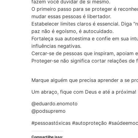
fazem você duvidar de si mesmo.
O primeiro passo para se proteger é reconhec
mudar essas pessoas é libertador.
Estabelecer limites claros é essencial. Diga
paz não é egoísmo, é autocuidado.
Fortaleça sua autoestima e confie em sua in
influências negativas.
Cercar-se de pessoas que inspiram, apoiam e
Proteger-se não significa cortar relações de 
Marque alguém que precisa aprender a se pro
Um abraço, fique com Deus e até a próxima! 
@eduardo.enomoto
@podsupremo
#pessoastóxicas #autoproteção #saúdeemoc
Compartilhe isso: