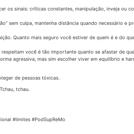
er os sinais: críticas constantes, manipulação, inveja ou c
 “não” sem culpa, mantenha distância quando necessário e 
tuição. Quanto mais seguro você estiver de quem é e do qu
 respeitam você é tão importante quanto se afastar de qu
forma agressiva, mas sim escolher viver em equilíbrio e ha
teger de pessoas tóxicas.
Tchau, tchau.
ional #limites #PodSupReMo