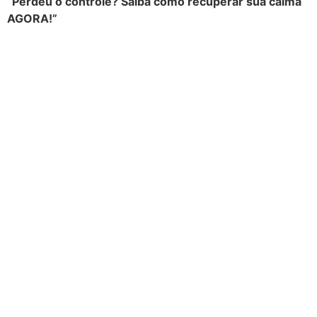
“Perdeu o controle? Saiba como recuperar sua calma
AGORA!”