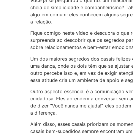
Você já se perguntou o que faz um relacion
cheia de simplicidade e companheirismo? Talv
algo em comum: eles conhecem alguns segre
a relação.
Fique comigo neste vídeo e descubra o que r
surpreenda ao descobrir que os segredos par
sobre relacionamentos e bem-estar emocional
Um dos maiores segredos dos casais felizes 
uma dança, onde os dois têm que se ajustar e
outro percebe isso e, em vez de exigir aten
essa atitude cria um ambiente de apoio e se
Outro aspecto essencial é a comunicação ver
cuidadosa. Eles aprendem a conversar sem ac
de dizer “Você nunca me ajuda!”, eles podem
a diferença.
Além disso, esses casais priorizam os moment
casais bem-sucedidos sempre encontram um j