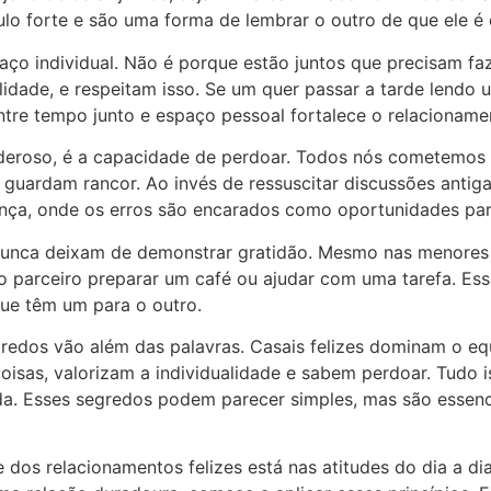
ulo forte e são uma forma de lembrar o outro de que ele é 
 individual. Não é porque estão juntos que precisam fazer
idade, e respeitam isso. Se um quer passar a tarde lendo u
entre tempo junto e espaço pessoal fortalece o relacioname
eroso, é a capacidade de perdoar. Todos nós cometemos er
 guardam rancor. Ao invés de ressuscitar discussões antig
iança, onde os erros são encarados como oportunidades par
 nunca deixam de demonstrar gratidão. Mesmo nas menores 
o parceiro preparar um café ou ajudar com uma tarefa. Ess
ue têm um para o outro.
dos vão além das palavras. Casais felizes dominam o equ
oisas, valorizam a individualidade e sabem perdoar. Tudo 
ada. Esses segredos podem parecer simples, mas são esse
dos relacionamentos felizes está nas atitudes do dia a d