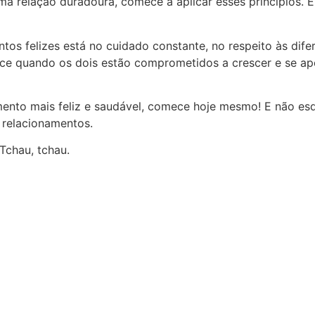
ma relação duradoura, comece a aplicar esses princípios. E
tos felizes está no cuidado constante, no respeito às dife
ece quando os dois estão comprometidos a crescer e se apo
mento mais feliz e saudável, comece hoje mesmo! E não esq
 relacionamentos.
Tchau, tchau.