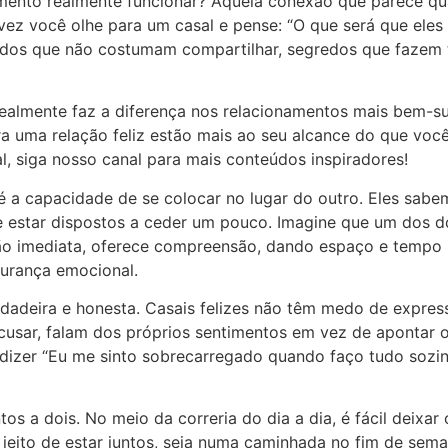
amento realmente funcionar? Aquela conexão que parece q
ez você olhe para um casal e pense: “O que será que eles 
dos que não costumam compartilhar, segredos que fazem t
ealmente faz a diferença nos relacionamentos mais bem-su
a uma relação feliz estão mais ao seu alcance do que você
, siga nosso canal para mais conteúdos inspiradores!
é a capacidade de se colocar no lugar do outro. Eles sa
 estar dispostos a ceder um pouco. Imagine que um dos dois
ção imediata, oferece compreensão, dando espaço e tempo p
gurança emocional.
dadeira e honesta. Casais felizes não têm medo de expres
usar, falam dos próprios sentimentos em vez de apontar 
 dizer “Eu me sinto sobrecarregado quando faço tudo sozin
os a dois. No meio da correria do dia a dia, é fácil deix
eito de estar juntos, seja numa caminhada no fim de sema