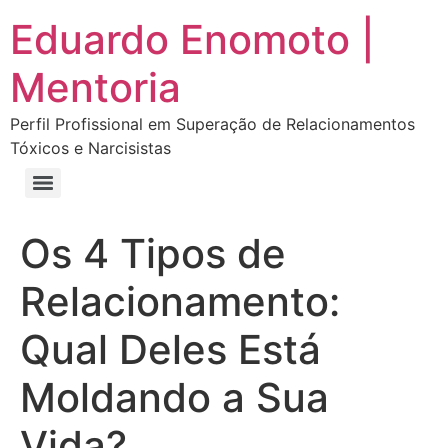
Eduardo Enomoto |
Mentoria
Perfil Profissional em Superação de Relacionamentos
Tóxicos e Narcisistas
Curso “Eu Amo Haters: Transforme Críticas em Força e Supere Relações Tóxicas”
Curso “Livre do Narcisismo: O Guia Completo para Recuperação e Autoestima”
E-book Grátis “Como Identificar uma Pessoa Narcisista – Exemplos de Situações Tóxicas no Dia a Dia”
E-book “Pare de Procurar: Prepare-se Para o Amor que Você Merece”
Os 4 Tipos de
Relacionamento:
Qual Deles Está
Moldando a Sua
Vida?