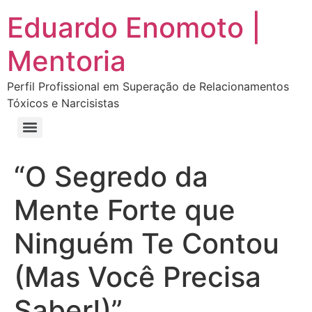
Eduardo Enomoto |
Mentoria
Perfil Profissional em Superação de Relacionamentos
Tóxicos e Narcisistas
Curso “Eu Amo Haters: Transforme Críticas em Força e Supere Relações Tóxicas”
Curso “Livre do Narcisismo: O Guia Completo para Recuperação e Autoestima”
E-book Grátis “Como Identificar uma Pessoa Narcisista – Exemplos de Situações Tóxicas no Dia a Dia”
E-book “Pare de Procurar: Prepare-se Para o Amor que Você Merece”
“O Segredo da
Mente Forte que
Ninguém Te Contou
(Mas Você Precisa
Saber!)”