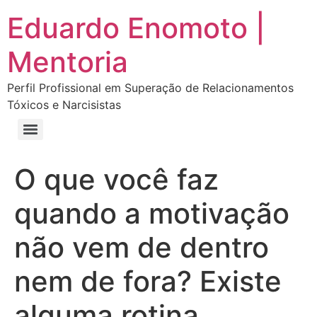
Eduardo Enomoto |
Mentoria
Perfil Profissional em Superação de Relacionamentos
Tóxicos e Narcisistas
Curso “Eu Amo Haters: Transforme Críticas em Força e Supere Relações Tóxicas”
Curso “Livre do Narcisismo: O Guia Completo para Recuperação e Autoestima”
E-book Grátis “Como Identificar uma Pessoa Narcisista – Exemplos de Situações Tóxicas no Dia a Dia”
E-book “Pare de Procurar: Prepare-se Para o Amor que Você Merece”
O que você faz
quando a motivação
não vem de dentro
nem de fora? Existe
alguma rotina