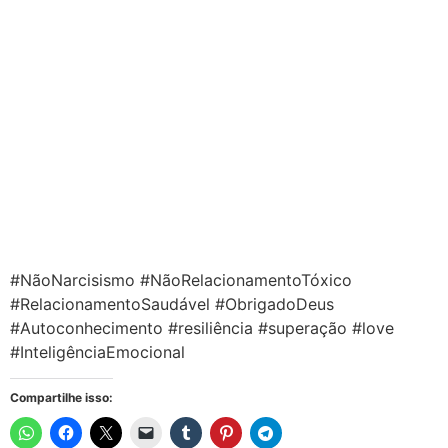
#NãoNarcisismo #NãoRelacionamentoTóxico
#RelacionamentoSaudável #ObrigadoDeus
#Autoconhecimento #resiliência #superação #love
#InteligênciaEmocional
Compartilhe isso: