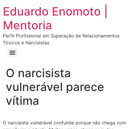
Eduardo Enomoto |
Mentoria
Perfil Profissional em Superação de Relacionamentos
Tóxicos e Narcisistas
Curso “Eu Amo Haters: Transforme Críticas em Força e Supere Relações Tóxicas”
Curso “Livre do Narcisismo: O Guia Completo para Recuperação e Autoestima”
E-book Grátis “Como Identificar uma Pessoa Narcisista – Exemplos de Situações Tóxicas no Dia a Dia”
E-book “Pare de Procurar: Prepare-se Para o Amor que Você Merece”
O narcisista
vulnerável parece
vítima
O narcisista vulnerável confunde porque não chega com