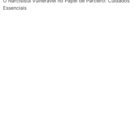
O Narcisista Vulnerável no Papel de Parceiro: Cuidados
Essenciais